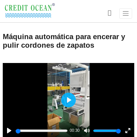

Máquina automática para encerar y
pulir cordones de zapatos
Play
00:30
Play
Mute
Ente