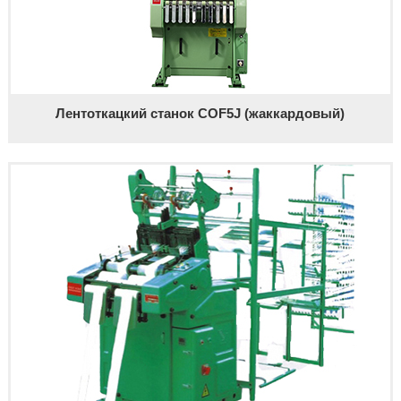
Лентоткацкий станок СОF5J (жаккардовый)