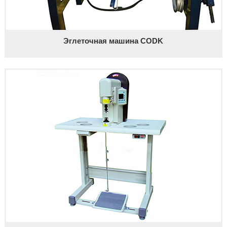
Эглеточная машина CODK