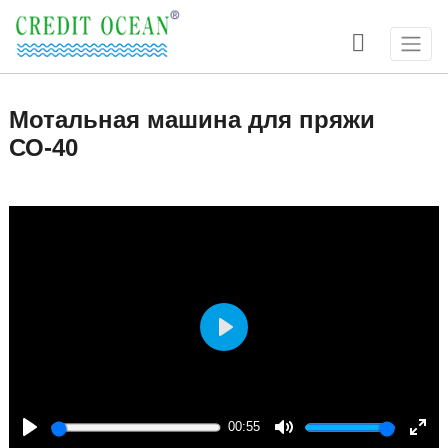

Мотальная машина для пряжи
СО-40
Play
00:55
Play
Mute
Ente