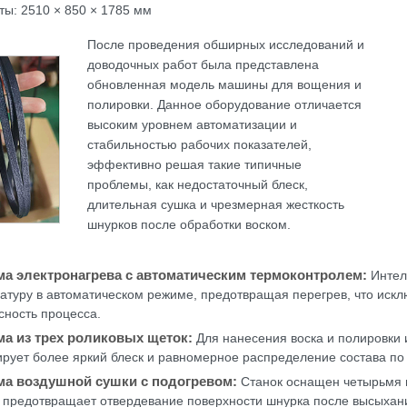
ты: 2510 × 850 × 1785 мм
После проведения обширных исследований и
доводочных работ была представлена
обновленная модель машины для вощения и
полировки. Данное оборудование отличается
высоким уровнем автоматизации и
стабильностью рабочих показателей,
эффективно решая такие типичные
проблемы, как недостаточный блеск,
длительная сушка и чрезмерная жесткость
шнурков после обработки воском.
ма электронагрева с автоматическим термоконтролем:
Интел
атуру в автоматическом режиме, предотвращая перегрев, что искл
сность процесса.
ма из трех роликовых щеток:
Для нанесения воска и полировки 
ирует более яркий блеск и равномерное распределение состава по
ма воздушной сушки с подогревом:
Станок оснащен четырьмя в
 предотвращает отвердевание поверхности шнурка после высыхания