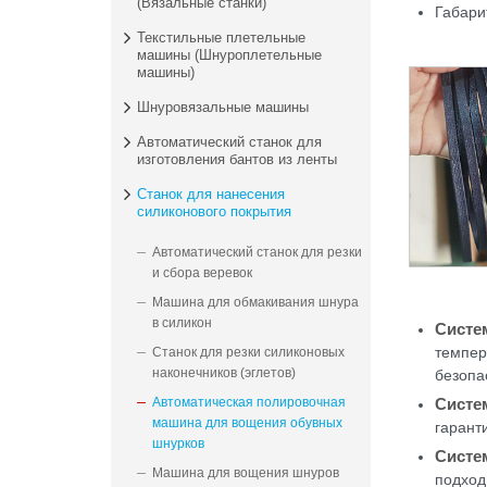
(Вязальные станки)
Габари
Текстильные плетельные
машины (Шнуроплетельные
машины)
Шнуровязальные машины
Автоматический станок для
изготовления бантов из ленты
Станок для нанесения
силиконового покрытия
Автоматический станок для резки
и сбора веревок
Машина для обмакивания шнура
в силикон
Систе
темпер
Станок для резки силиконовых
наконечников (эглетов)
безопа
Автоматическая полировочная
Систе
машина для вощения обувных
гарант
шнурков
Систе
Машина для вощения шнуров
подход