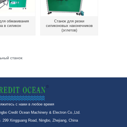
для обмакивания
Станок для резки
а в силикон
силиконовых наконечников
(эглетов)
ьный станок
яжитесь с нами в любое время
ngbo Credit Ocean Machinery & Electron Co.,Ltd.
. 299 Xingguang Road, Ningbo, Zhejiang, China