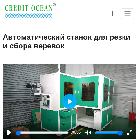

Автоматический станок для резки
и сбора веревок
Play
00:36
Play
Mute
Ente