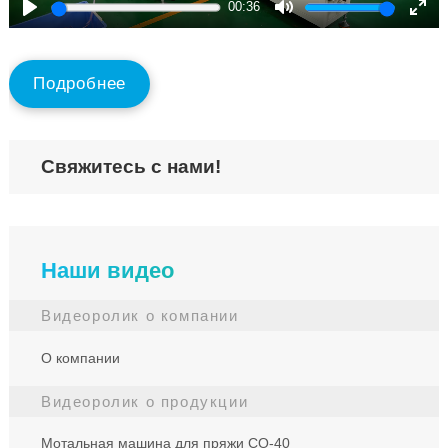
00:36
Play
Mute
Ente
full
Подробнее
Свяжитесь с нами!
Наши видео
Видеоролик о компании
О компании
Видеоролик о продукции
Мотальная машина для пряжи СО-40