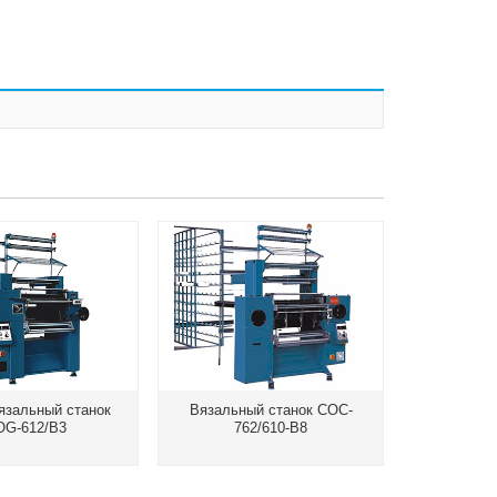
язальный станок
Вязальный станок COC-
ОG-612/В3
762/610-B8