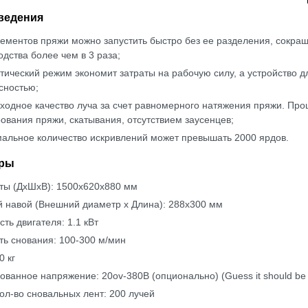
ведения
лементов пряжи можно запустить быстро без ее разделения, сокра
одства более чем в 3 раза;
тический режим экономит затраты на рабочую силу, а устройство 
сностью;
ходное качество луча за счет равномерного натяжения пряжи. Проц
ования пряжи, скатывания, отсутствием заусенцев;
альное количество искривлений может превышать 2000 ярдов.
ры
ты (ДxШxВ): 1500x620x880 мм
й навой (Внешний диаметр x Длина): 288x300 мм
ть двигателя: 1.1 кВт
ть снования: 100-300 м/мин
0 кг
ованное напряжение: 20ov-380В (опционально) (Guess it should be
кол-во сновальных лент: 200 лучей