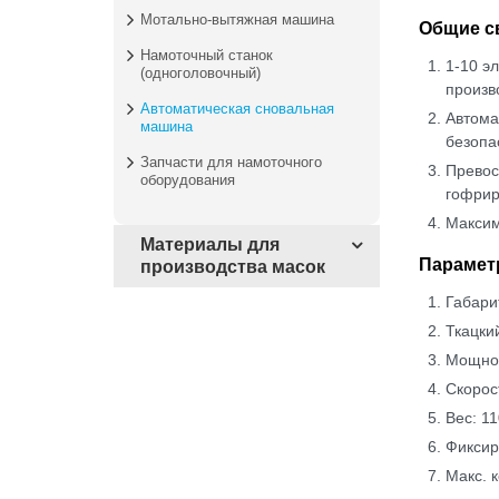
Мотально-вытяжная машина
Общие с
Намоточный станок
1-10 э
(одноголовочный)
произв
Автоматическая сновальная
Автома
машина
безопа
Запчасти для намоточного
Превос
оборудования
гофрир
Максим
Материалы для
Парамет
производства масок
Габари
Ткацки
Мощнос
Скорос
Вес: 11
Фиксир
Макс. 