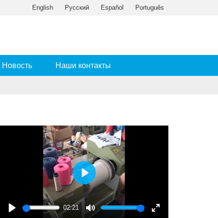
English
Русский
Español
Português
Новость
Наши контакты
Play
02:21
Play
Mute
Enter