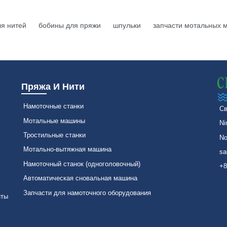
ля нитей
бобины для пряжи
шпульки
запчасти мотальных 
Пряжа И Нити
Намоточные станки
Св
Мотальные машины
Ni
Тростильные станки
No
Мотально-вытяжная машина
sa
Намоточный станок (одноголовочный)
+8
Автоматическая сновальная машина
Запчасти для намоточного оборудования
нты