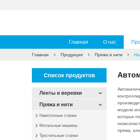
Главная
О нас
Про
Главная
Продукция
Пряжа и нити
На
Автом
Список продуктов
Автоматич
Ленты и веревки
контролле
производи
Пряжа и нити
модели ис
Намоточные станки
которых п
низкоэлас
Мотальные машины
пряжа, хло
Тростильные станки