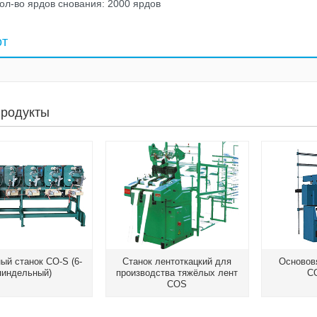
кол-во ярдов снования: 2000 ярдов
от
продукты
ый станок CO-S (6-
Станок лентоткацкий для
Основов
пиндельный)
производства тяжёлых лент
С
COS