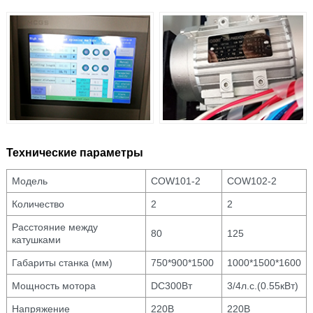
Технические параметры
Модель
COW101-2
COW102-2
Количество
2
2
Расстояние между
80
125
катушками
Габариты станка (мм)
750*900*1500
1000*1500*1600
Мощность мотора
DC300Вт
3/4л.с.(0.55кВт)
Напряжение
220В
220В